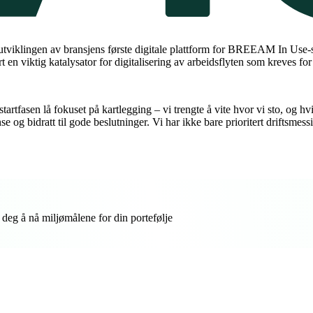
i utviklingen av bransjens første digitale plattform for BREEAM In Use-s
 viktig katalysator for digitalisering av arbeidsflyten som kreves fo
artfasen lå fokuset på kartlegging – vi trengte å vite hvor vi sto, og hv
e og bidratt til gode beslutninger. Vi har ikke bare prioritert driftsm
 deg å nå miljømålene for din portefølje