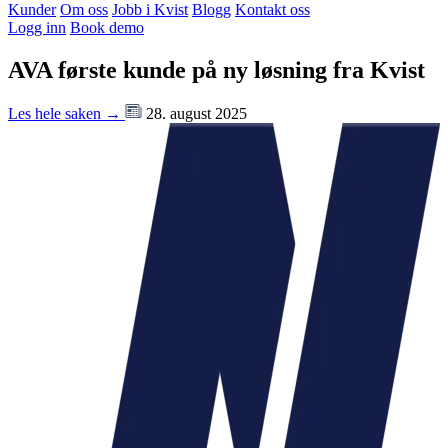
Kunder
Om oss
Jobb i Kvist
Blogg
Kontakt oss
Logg inn
Book demo
AVA første kunde på ny løsning fra Kvist
Les hele saken →
28. august 2025