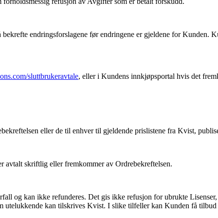
forholdsmessig refusjon av Avgifter som er betalt forskudd.
krefte endringsforslagene før endringene er gjeldene for Kunden. Kunden
tions.com/sluttbrukeravtale
, eller i Kundens innkjøpsportal hvis det fr
bekreftelsen eller de til enhver til gjeldende prislistene fra Kvist, publis
 avtalt skriftlig eller fremkommer av Ordrebekreftelsen.
d forfall og kan ikke refunderes. Det gis ikke refusjon for ubrukte Lise
 utelukkende kan tilskrives Kvist. I slike tilfeller kan Kunden få tilbud