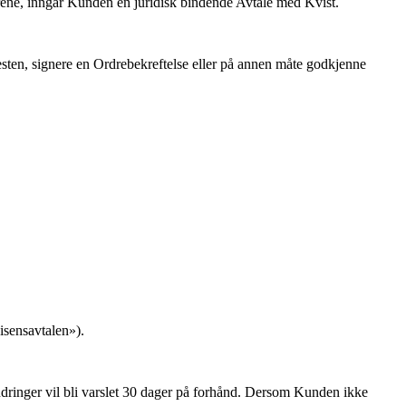
årene, inngår Kunden en juridisk bindende Avtale med Kvist.
nesten, signere en Ordrebekreftelse eller på annen måte godkjenne
isensavtalen
»).
ndringer vil bli varslet 30 dager på forhånd. Dersom Kunden ikke