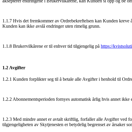
aksepterer endringene i Brukervilkårene, kan Kunden si opp og be om 
1.1.7 Hvis det fremkommer av Ordrebekreftelsen kan Kunden kreve å be
Kunden kan ikke avslå endringer uten rimelig grunn.
1.1.8 Brukervilkårene er til enhver tid tilgjengelig på
https://kvistsolu
1.2 Avgifter
1.2.1 Kunden forplikter seg til å betale alle Avgifter i henhold til Ordre
1.2.2 Abonnementsperioden fornyes automatisk årlig hvis annet ikke er
1.2.3 Med mindre annet er avtalt skriftlig, forfaller alle Avgifter ve
tilgjengeligheten av Skytjenesten er betydelig begrenset av årsaker som