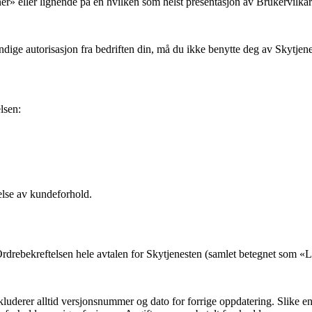
ner» eller lignende på en hvilken som helst presentasjon av Brukervilk
endige autorisasjon fra bedriften din, må du ikke benytte deg av Skytje
lsen:
else av kundeforhold.
Ordrebekreftelsen hele avtalen for Skytjenesten (samlet betegnet som «
L
luderer alltid versjonsnummer og dato for forrige oppdatering. Slike e