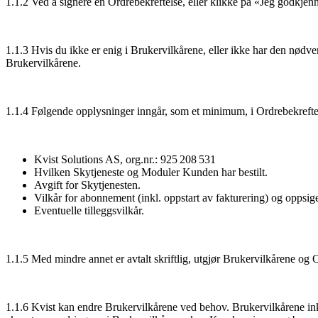
1.1.2 Ved å signere en Ordrebekreftelse, eller klikke på «Jeg godkjen
1.1.3 Hvis du ikke er enig i Brukervilkårene, eller ikke har den nødv
Brukervilkårene.
1.1.4 Følgende opplysninger inngår, som et minimum, i Ordrebekrefte
Kvist Solutions AS, org.nr.: 925 208 531
Hvilken Skytjeneste og Moduler Kunden har bestilt.
Avgift for Skytjenesten.
Vilkår for abonnement (inkl. oppstart av fakturering) og oppsig
Eventuelle tilleggsvilkår.
1.1.5 Med mindre annet er avtalt skriftlig, utgjør Brukervilkårene og 
1.1.6 Kvist kan endre Brukervilkårene ved behov. Brukervilkårene ink