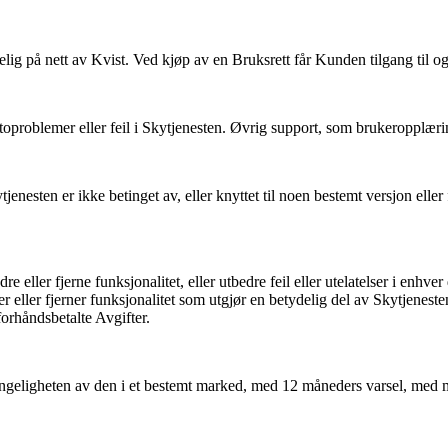
lig på nett av Kvist. Ved kjøp av en Bruksrett får Kunden tilgang til og 
ontoproblemer eller feil i Skytjenesten. Øvrig support, som brukeropplæri
jenesten er ikke betinget av, eller knyttet til noen bestemt versjon ell
dre eller fjerne funksjonalitet, eller utbedre feil eller utelatelser i enhv
r eller fjerner funksjonalitet som utgjør en betydelig del av Skytjenes
forhåndsbetalte Avgifter.
lgjengeligheten av den i et bestemt marked, med 12 måneders varsel, med