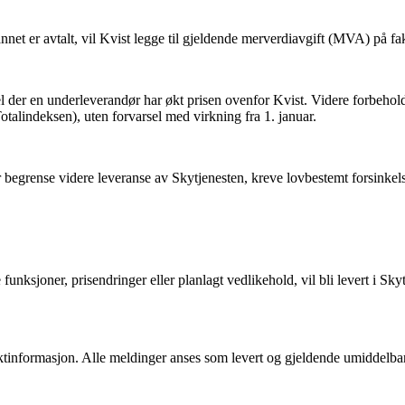
annet er avtalt, vil Kvist legge til gjeldende merverdiavgift (MVA) på fa
el der en underleverandør har økt prisen ovenfor Kvist. Videre forbeholder
otalindeksen), uten forvarsel med virkning fra 1. januar.
 begrense videre leveranse av Skytjenesten, kreve lovbestemt forsinkelse
sjoner, prisendringer eller planlagt vedlikehold, vil bli levert i Skytje
ktinformasjon. Alle meldinger anses som levert og gjeldende umiddelbart,